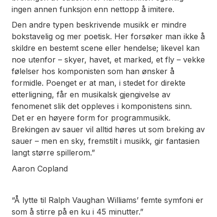
ingen annen funksjon enn nettopp å imitere.
Den andre typen beskrivende musikk er mindre
bokstavelig og mer poetisk. Her forsøker man ikke å
skildre en bestemt scene eller hendelse; likevel kan
noe utenfor – skyer, havet, et marked, et fly – vekke
følelser hos komponisten som han ønsker å
formidle. Poenget er at man, i stedet for direkte
etterligning, får en musikalsk gjengivelse av
fenomenet slik det oppleves i komponistens sinn.
Det er en høyere form for programmusikk.
Brekingen av sauer vil alltid høres ut som breking av
sauer – men en sky, fremstilt i musikk, gir fantasien
langt større spillerom.”
Aaron Copland
“Å lytte til Ralph Vaughan Williams’ femte symfoni er
som å stirre på en ku i 45 minutter.”