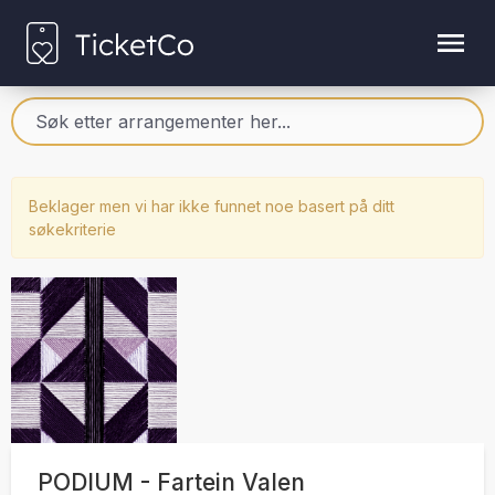
Beklager men vi har ikke funnet noe basert på ditt
søkekriterie
PODIUM - Fartein Valen